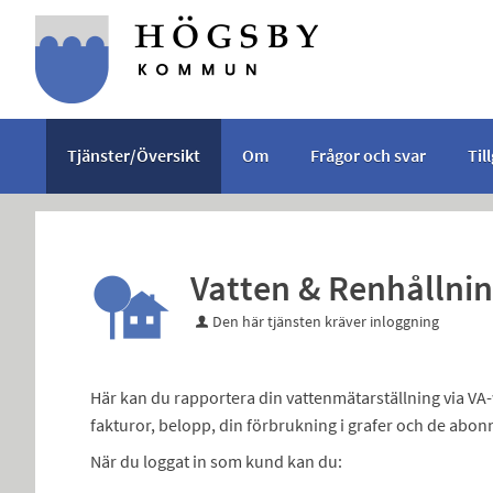
Välkommen
till
e-
tjänster
-
Tjänster/Översikt
Om
Frågor och svar
Til
Högsby
kommun
Vatten & Renhållni
Den här tjänsten kräver inloggning
Här kan du rapportera din vattenmätarställning via VA
fakturor, belopp, din förbrukning i grafer och de abo
När du loggat in som kund kan du: