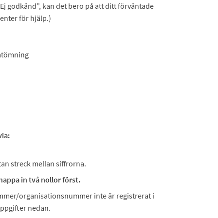
Ej godkänd”, kan det bero på att ditt förväntade
enter för hjälp.)
amtömning
.
ia:
an streck mellan siffrorna.
ppa in två nollor först.
ummer/organisationsnummer inte är registrerat i
uppgifter nedan.