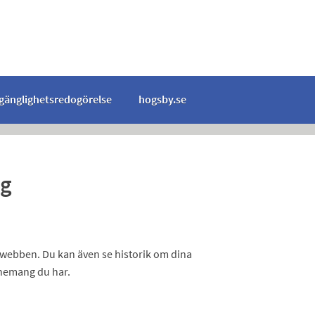
lgänglighetsredogörelse
hogsby.se
ng
-webben. Du kan även se historik om dina
nnemang du har.