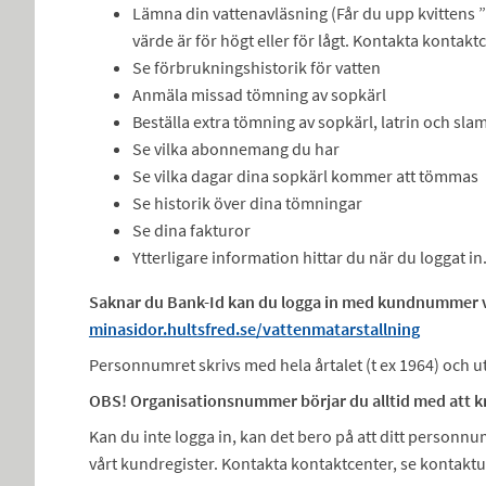
Lämna din vattenavläsning (Får du upp kvittens ”
värde är för högt eller för lågt. Kontakta kontaktc
Se förbrukningshistorik för vatten
Anmäla missad tömning av sopkärl
Beställa extra tömning av sopkärl, latrin och sl
Se vilka abonnemang du har
Se vilka dagar dina sopkärl kommer att tömmas
Se historik över dina tömningar
Se dina fakturor
Ytterligare information hittar du när du loggat in
Saknar du Bank-Id kan du logga in med kundnummer v
minasidor.hultsfred.se/vattenmatarstallning
Personnumret skrivs med hela årtalet (t ex 1964) och ut
OBS! Organisationsnummer börjar du alltid med att kna
Kan du inte logga in, kan det bero på att ditt personn
vårt kundregister. Kontakta kontaktcenter, se kontakt