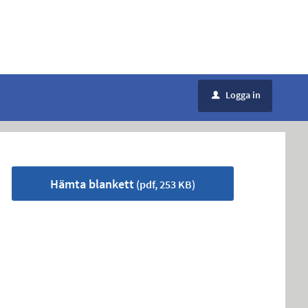
Logga in
u
Hämta blankett
(pdf, 253 KB)