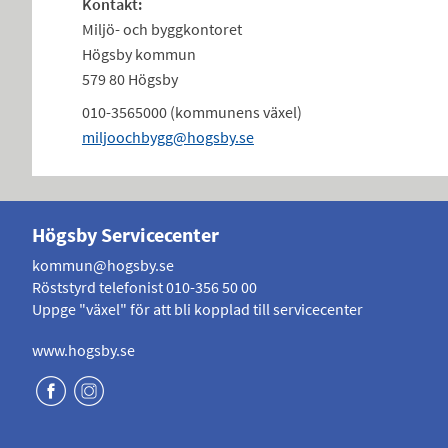
Kontakt:
Miljö- och byggkontoret
Högsby kommun
579 80 Högsby
010-3565000 (kommunens växel)
miljoochbygg@hogsby.se
Högsby Servicecenter
kommun@hogsby.se
Röststyrd telefonist
010-356 50 00
Uppge "växel" för att bli kopplad till servicecenter
www.hogsby.se