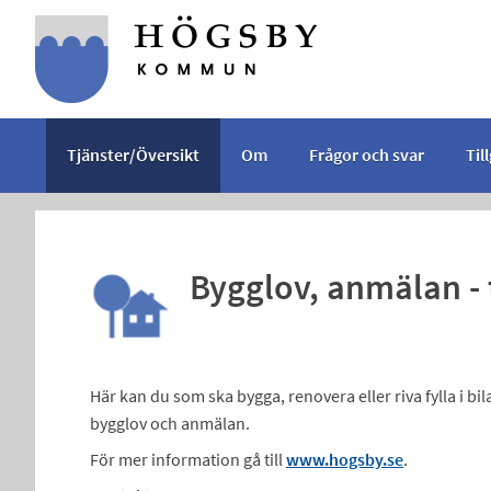
Välkommen
till
e-
tjänster
-
Tjänster/Översikt
Om
Frågor och svar
Til
Högsby
kommun
Bygglov, anmälan - 
Här kan du som ska bygga, renovera eller riva fylla i b
bygglov och anmälan.
För mer information gå till
www.hogsby.se
.