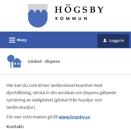
Välkommen
till
e-
tjänster
-
L
Meny
Logga in
u
Högsby
kommun
Gödsel - dispens
Här kan du som driver lantbruksverksamhet med
djurhållning, skicka in din ansökan om dispens gällande
spridning av stallgödsel (gödsel från husdjur och
lantbruksdjur).
För mer information gå till
www.hogsby.se
.
Kontakt: